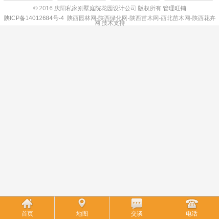
© 2016 庆阳私家别墅庭院花园设计公司 版权所有
管理旺铺
陕ICP备14012684号-4
陕西园林网-陕西绿化网-陕西苗木网-西北苗木网-陕西花卉
网
技术支持
首页
地图
交谈
电话